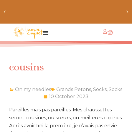
crée ton bundle de patron personnalisé : pour 3 patrons
achetés, le 4ème est offert !
cousins
On my needles
Grands Petons
,
Socks
,
Socks
10 October 2023
Pareilles mais pas pareilles. Mes chaussettes
seront cousines, ou sœurs, ou meilleurs copines.
Après avoir fini la première, je n’avais pas envie