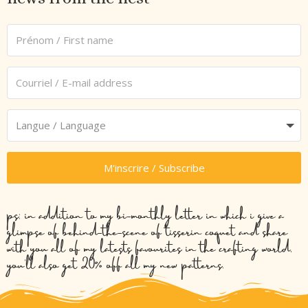
M'inscrire / Subscribe
ps: in addition to my bi-monthly letter in which i give a
glimpse of behind-the-scene of tisserin coquet and share
with you all of my latests favourites in the crafting world,
you’ll also get 20% off all my new patterns.