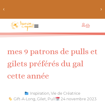
obtiens 20% de réduction sur ton prochain achat de
patrons
mes 9 patrons de pulls et
gilets préférés du gal
cette année
Inspiration
,
Vie de Créatrice
Gift-A-Long
,
Gilet
,
Pull
24 novembre 2023