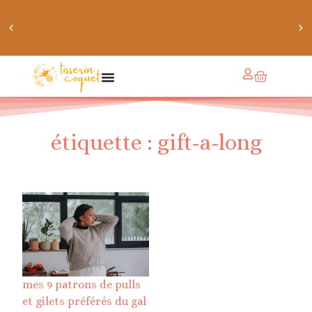
chaussettes douillettes :: le livre de chaussettes pour
petits et grands
étiquette : gift-a-long
mes 9 patrons de pulls
et gilets préférés du gal