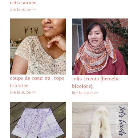
cette année
lire la suite >>
coups de cœur #2 : tops
jolis tricots {brioche
tricotés
bicolore}
lire la suite >>
lire la suite >>