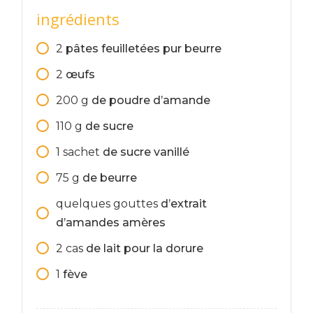
ingrédients
2
pâtes feuilletées pur beurre
2
œufs
200
g
de poudre d’amande
110
g
de sucre
1
sachet
de sucre vanillé
75
g
de beurre
quelques
gouttes
d’extrait
d’amandes amères
2
cas
de lait pour la dorure
1
fève