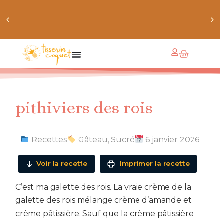
obtiens 20% de réduction sur ton prochain achat de
patrons
pithiviers des rois
Recettes
Gâteau
,
Sucré
6 janvier 2026
Voir la recette
Imprimer la recette
C’est ma galette des rois. La vraie crème de la
galette des rois mélange crème d’amande et
crème pâtissière. Sauf que la crème pâtissière