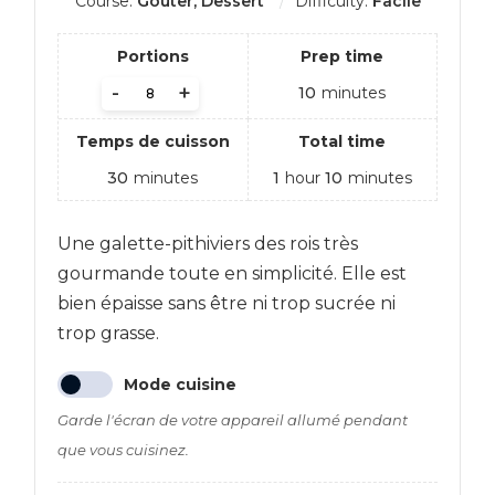
Course:
Goûter, Dessert
Difficulty:
Facile
Portions
Prep time
-
+
10
minutes
Temps de cuisson
Total time
30
minutes
1
hour
10
minutes
Une galette-pithiviers des rois très
gourmande toute en simplicité. Elle est
bien épaisse sans être ni trop sucrée ni
trop grasse.
Mode cuisine
Garde l'écran de votre appareil allumé pendant
que vous cuisinez.