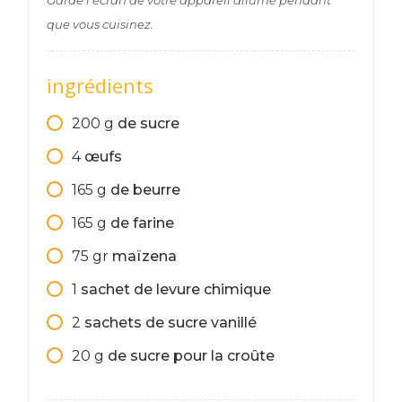
que vous cuisinez.
ingrédients
200
g
de sucre
4
œufs
165
g
de beurre
165
g
de farine
75
gr
maïzena
1
sachet de levure chimique
2
sachets de sucre vanillé
20
g
de sucre pour la croûte