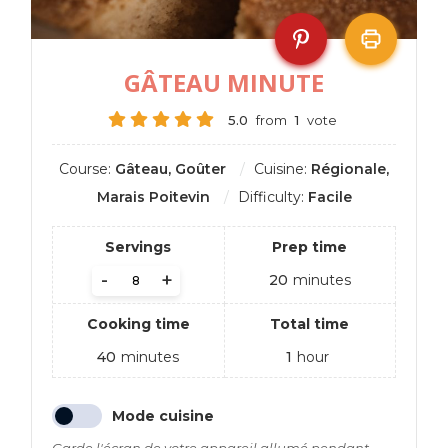
GÂTEAU MINUTE
5.0
from
1
vote
Course:
Gâteau, Goûter
Cuisine:
Régionale,
Marais Poitevin
Difficulty:
Facile
Servings
Prep time
-
+
20
minutes
Cooking time
Total time
40
minutes
1
hour
Mode cuisine
Garde l'écran de votre appareil allumé pendant