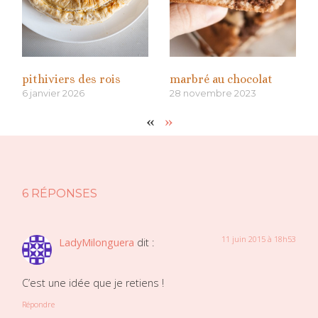
pithiviers des rois
marbré au chocolat
6 janvier 2026
28 novembre 2023
«
»
6 RÉPONSES
11 juin 2015 à 18h53
LadyMilonguera
dit :
C’est une idée que je retiens !
Répondre