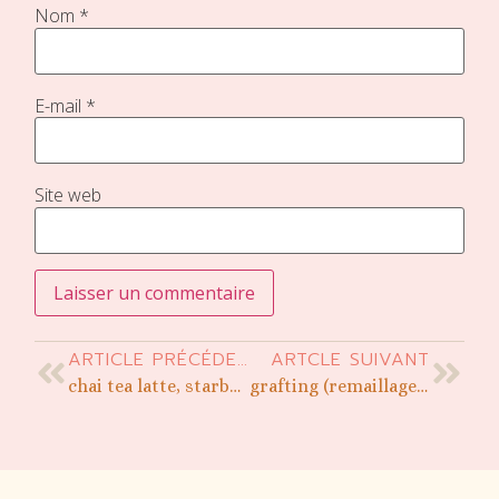
Nom
*
E-mail
*
Site web
ARTICLE PRÉCÉDENT
ARTCLE SUIVANT
chai tea latte, starbucks copy cat
grafting (remaillage), comment fermer les trous dans nos tricots