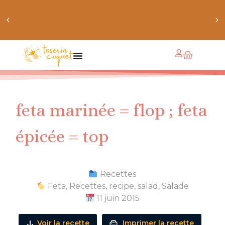
obtiens 20% de réduction sur ton prochain achat de
patrons
feta marinée = flop ; feta
épicée = top
Recettes
Feta
,
Recettes
,
recipe
,
salad
,
Salade
11 juin 2015
Voir la recette
Imprimer la recette