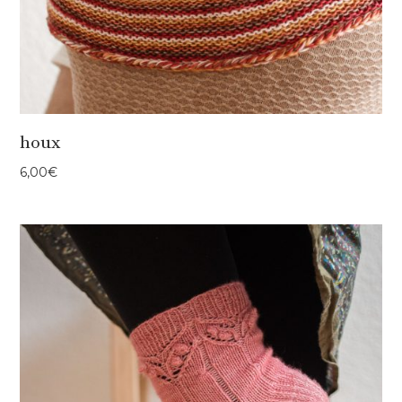
houx
6,00
€