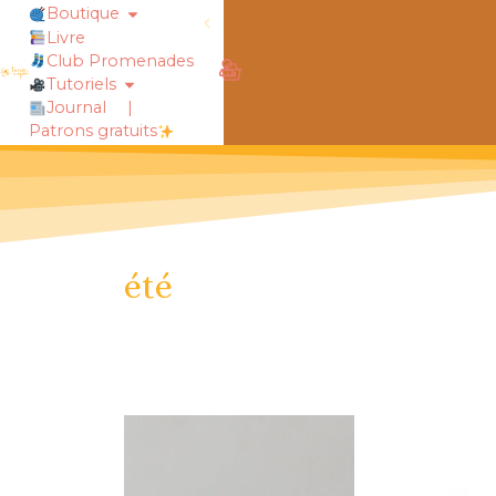
Boutique
Livre
obtiens 20% de réduction sur ton
Club Promenades
Tutoriels
Journal
|
Patrons gratuits
été