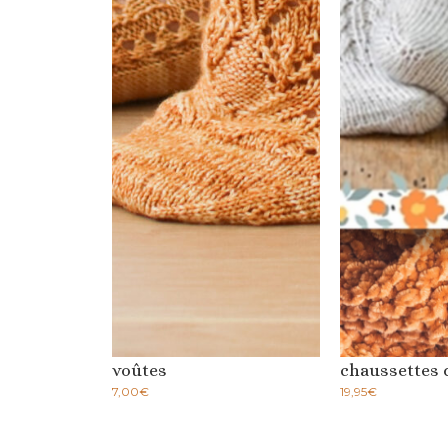
voûtes
chaussettes 
7,00
€
19,95
€