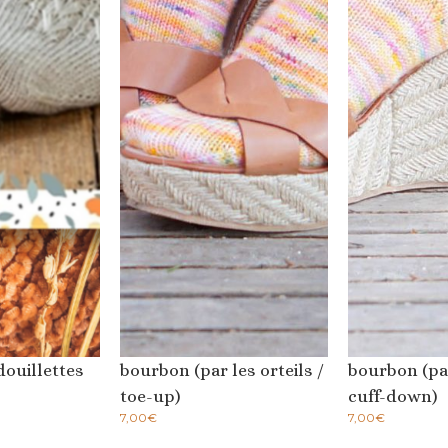
douillettes
bourbon (par les orteils /
bourbon (par
toe-up)
cuff-down)
7,00
€
7,00
€