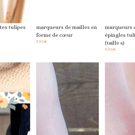
tes tulipes
marqueurs de mailles en
marqueurs d
forme de cœur
épingles tul
3,90
€
(taille s)
3,90
€