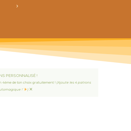
crée ton bundle de patron personnalisé : pour 3
NS PERSONNALISÉ !
n 4ème de ton choix gratuitement !
(Ajoute les 4 patrons
×
 automagique !
)