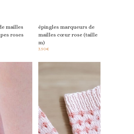
e mailles
épingles marqueurs de
ipes roses
mailles cœur rose (taille
m)
3,90
€