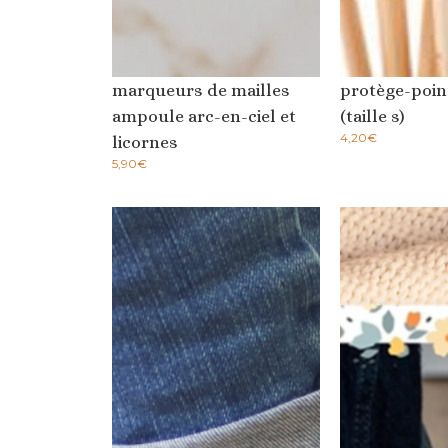
marqueurs de mailles
protège-poin
ampoule arc-en-ciel et
(taille s)
4,20
€
licornes
5,90
€