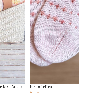
 les côtes /
hirondelles
6,00
€