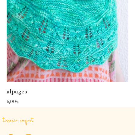
alpages
6,00
€
tisserin coquet