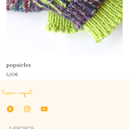
popsicles
5,00
€
tisserin coquet
A PROPOS