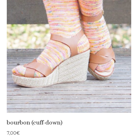
bourbon (cuff-down)
7,00
€