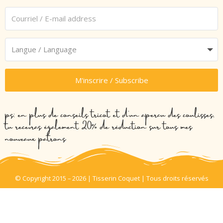
M'inscrire / Subscribe
ps: en plus de conseils tricot et d’un aperçu des coulisses,
tu recevras également 20% de réduction sur tous mes
nouveaux patrons
© Copyright 2015 – 2026 | Tisserin Coquet | Tous droits réservés