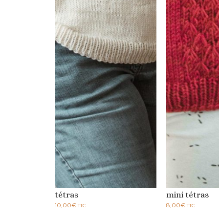
tétras
mini tétras
10,00
€
8,00
€
TTC
TTC