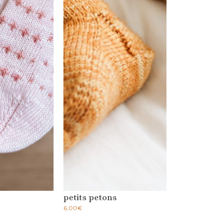
petits petons
6,00
€