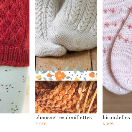
chaussettes douillettes
hirondelles
19,95
€
6,00
€