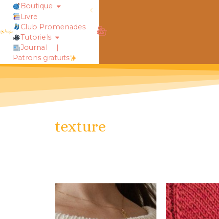
Boutique
Livre
obtiens 20% de réduction sur ton
Club Promenades
Tutoriels
Journal
|
Patrons gratuits
texture