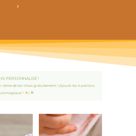
crée ton bundle de patron personnalisé : pour 3
NS PERSONNALISÉ !
n 4ème de ton choix gratuitement !
(Ajoute les 4 patrons
×
 automagique !
)