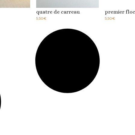
quatre de carreau
premier flo
5,50
€
5,50
€