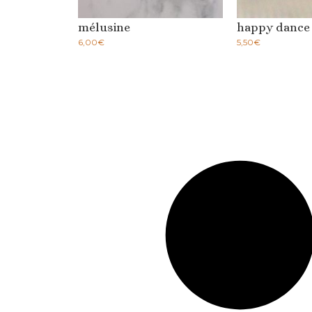
mélusine
happy dance
6,00
€
5,50
€