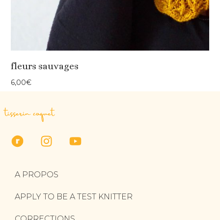
fleurs sauvages
6,00
€
tisserin coquet
A PROPOS
APPLY TO BE A TEST KNITTER
CORRECTIONS