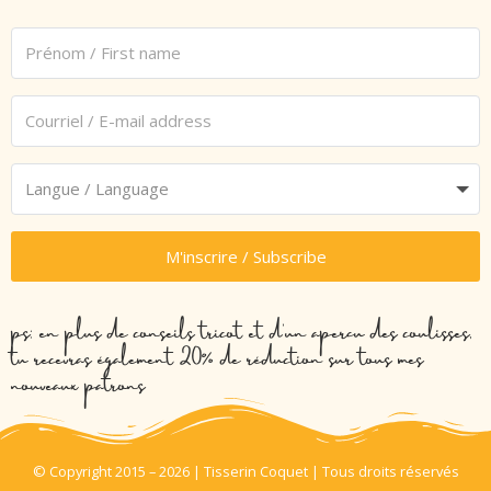
M'inscrire / Subscribe
ps: en plus de conseils tricot et d’un aperçu des coulisses,
tu recevras également 20% de réduction sur tous mes
nouveaux patrons
© Copyright 2015 – 2026 | Tisserin Coquet | Tous droits réservés