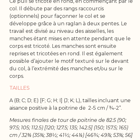
Ce pull se tricote en rond, en commençant par le
col. Il débute par des rangs raccourcis
(optionnels) pour façonner le col et se
développe grâce à un raglan à deux pentes. Le
travail est divisé au niveau des aisselles, les
manches étant mises en attente pendant que le
corps est tricoté. Les manches sont ensuite
reprises et tricotées en rond. Il est également
possible d’ajouter le motif texturé sur le devant
du col, à l’extrémité des manches et/ou sur le
corps.
TAILLES
A (B; C; D; E) [F; G; H; I] (J; K; L), tailles incluant une
aisance positive à la poitrine de 2-5 cm / ¾-2”.
Mesures finales de tour de poitrine de 82.5 (90;
97.5; 105; 112.5) [120; 127.5; 135; 142.5] (150; 157.5; 165)
cm / 32⅜ (35⅜; 38½; 41½; 44⅛) [46¾; 49⅞; 53⅜; 56]