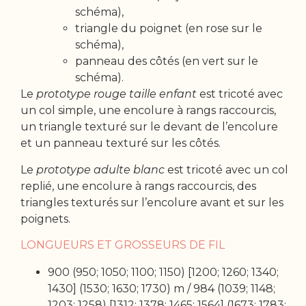
schéma),
triangle du poignet (en rose sur le
schéma),
panneau des côtés (en vert sur le
schéma).
Le
prototype rouge taille enfant
est tricoté avec
un col simple, une encolure à rangs raccourcis,
un triangle texturé sur le devant de l’encolure
et un panneau texturé sur les côtés.
Le
prototype adulte blanc
est tricoté avec un col
replié, une encolure à rangs raccourcis, des
triangles texturés sur l’encolure avant et sur les
poignets.
LONGUEURS ET GROSSEURS DE FIL
900 (950; 1050; 1100; 1150) [1200; 1260; 1340;
1430] (1530; 1630; 1730) m / 984 (1039; 1148;
1203; 1258) [1312; 1378; 1465; 1564] (1673; 1783;