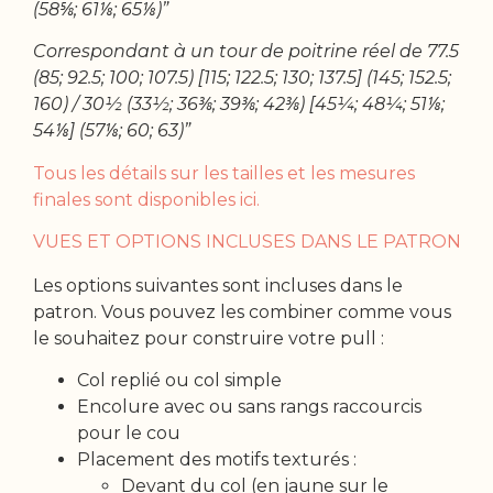
(58⅝; 61⅛; 65⅛)”
Correspondant à un tour de poitrine réel de 77.5
(85; 92.5; 100; 107.5) [115; 122.5; 130; 137.5] (145; 152.5;
160) / 30½ (33½; 36⅜; 39⅜; 42⅜) [45¼; 48¼; 51⅛;
54⅛] (57⅛; 60; 63)”
Tous les détails sur les tailles et les mesures
finales sont disponibles ici.
VUES ET OPTIONS INCLUSES DANS LE PATRON
Les options suivantes sont incluses dans le
patron. Vous pouvez les combiner comme vous
le souhaitez pour construire votre pull :
Col replié ou col simple
Encolure avec ou sans rangs raccourcis
pour le cou
Placement des motifs texturés :
Devant du col (en jaune sur le