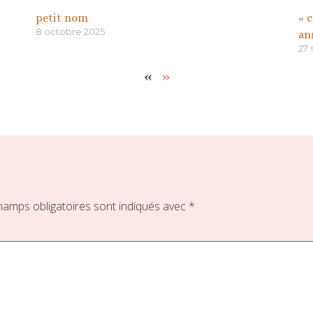
petit nom
« 
8 octobre 2025
an
27
«
»
hamps obligatoires sont indiqués avec
*