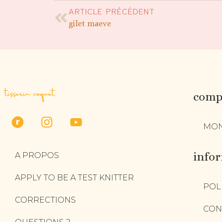
ARTICLE PRÉCÉDENT
gilet maeve
tisserin coquet
compt
MON
info
A PROPOS
APPLY TO BE A TEST KNITTER
POL
CORRECTIONS
CON