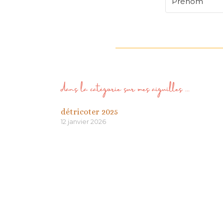
dans la catégorie
sur mes aiguilles
...
détricoter 2025
12 janvier 2026