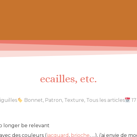
 de chaussettes pour petits et grands
ecailles, etc.
iguilles
Bonnet
,
Patron
,
Texture
,
Tous les articles
17
o longer be relevant
vec des couleurs (
jacquard
,
brioche
, …), j’ai envie de