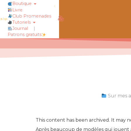
Boutique
Livre
rt !
chaussettes douillettes :: le livre
Club Promenades
Tutoriels
Journal
|
Patrons gratuits
Sur mes a
This content has been archived. It may n
Après beaucoup de modèles qui jouent a