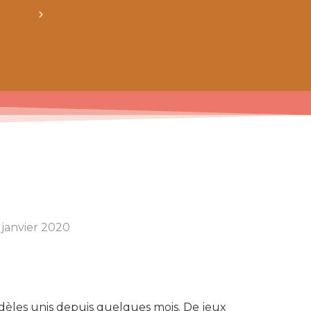
obtiens 20% de réduction sur ton prochain ach
 janvier 2020
 modèles unis depuis quelques mois. De jeux