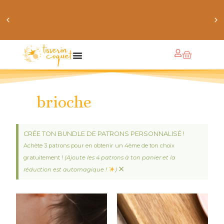
obtiens 20% de réduction sur ton prochain achat de
patrons
brioche
CRÉE TON BUNDLE DE PATRONS PERSONNALISÉ !
Achète 3 patrons pour en obtenir un 4ème de ton choix
gratuitement !
(Ajoute les 4 patrons à ton panier et la
×
réduction est automagique !
)