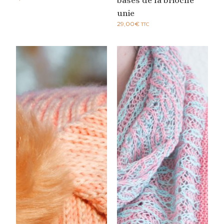
bases de la brioche
unie
29,00
€
TTC