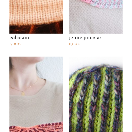
calisson
jeune pousse
6,00
€
6,00
€