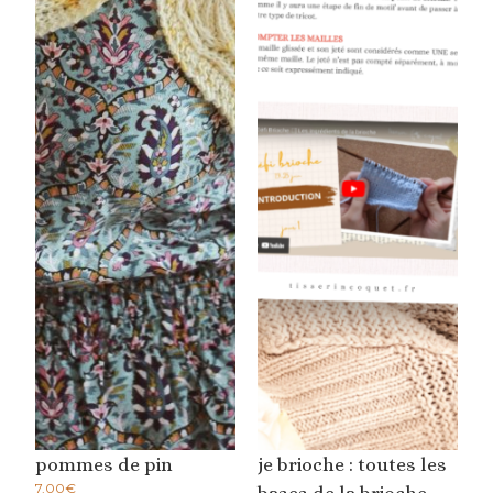
pommes de pin
je brioche : toutes les
7,00
€