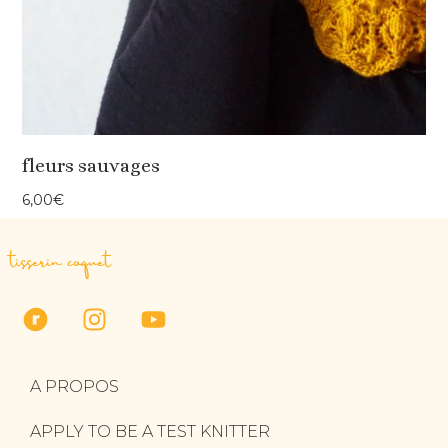
fleurs sauvages
6,00
€
tisserin coquet
A PROPOS
APPLY TO BE A TEST KNITTER