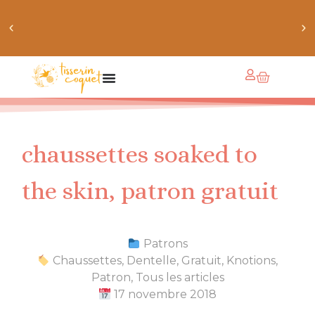
obtiens 20% de réduction sur ton prochain achat de
patrons
chaussettes soaked to
the skin, patron gratuit
Patrons
Chaussettes
,
Dentelle
,
Gratuit
,
Knotions
,
Patron
,
Tous les articles
17 novembre 2018