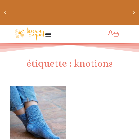
chaussettes douillettes :: le livre de chaussettes pour
petits et grands
étiquette : knotions