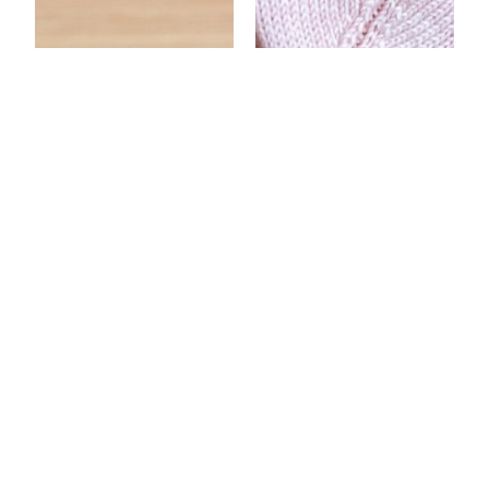
cathédrales
hirondelles
6,00
€
6,00
€