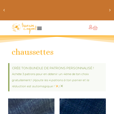
obtiens 20% de réduction sur ton prochain achat de
patrons
chaussettes
CRÉE TON BUNDLE DE PATRONS PERSONNALISÉ !
Achète 3 patrons pour en obtenir un 4ème de ton choix
gratuitement !
(Ajoute les 4 patrons à ton panier et la
×
réduction est automagique !
)