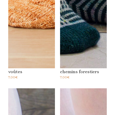
voûtes
chemins forestiers
7,00
€
7,00
€