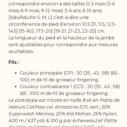
correspondre environ à des tailles 0-3 mois (3-6
mois, 6-9 mois, 9-12 mois) (1-6 ans; 6-10 ans)
[Ado/Adulte S; M; L] c’est-à-dire une
circonférence de pied d’environ 10.5 [11, 11.5, 12.5-
14.5] [15-16.5, 17.5-20] [19-21, 21-23, 23-25] cm
La longueur du pied et la hauteur de la jambe
sont ajustables pour correspondre aux mesures
souhaitées.
Fils :
Couleur principale (CP) : 30 (35 ; 43 ; 58) (65 ;
100) m de fil de grosseur fingering.
Couleur contrastante 1 (CC1) : 30 (35 ; 43 ; 58)
(65 ; 100) m de fil de grosseur fingering.
Le prototype est tricoté en taille 8 et en Patte de
Velours CatPaw col. Amazonia (CP, vert ; 55%
Superwash Mérinos, 20% Kid Mohair, 25% Nylon;
400 m / 437 yds & 100 g par écheveau) et Patte