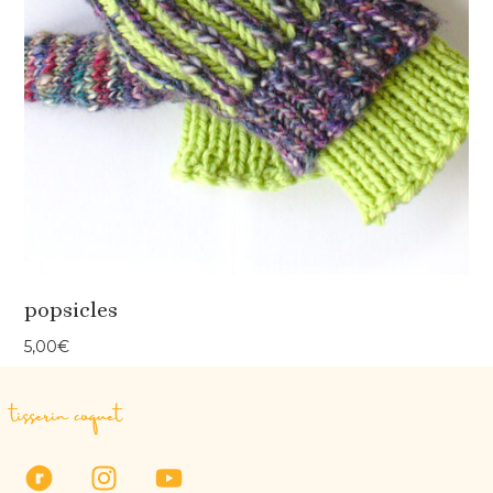
popsicles
5,00
€
tisserin coquet