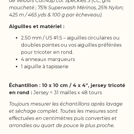
de Velours CatNap col. Speckles 3 (CC, gris
moucheté ; 75% Superwash Mérinos, 25% Nylon;
425 m / 465 yds & 100 g par écheveau).
Aiguilles et matériel :
2.50 mm / US #1.5 – aiguilles circulaires ou
doubles pointes ou vos aiguilles préférées
pour tricoter en rond.
4 anneaux marqueurs
1 aiguille à tapisserie
Échantillon : 10 x 10 cm / 4 x 4”, jersey tricoté
en rond :
Jersey = 31 mailles x 48 tours
Toujours mesurer les échantillons après lavage
et séchage complet. Toutes les mesures sont
effectuées en centimètres puis converties et
arrondies au quart de pouce le plus proche.