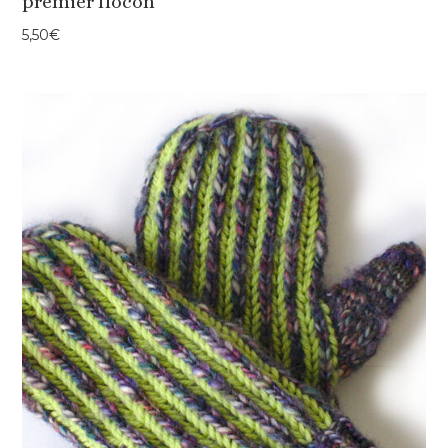
premier flocon
5,50
€