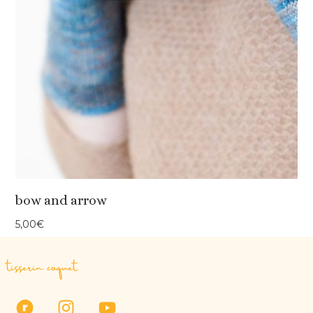
bow and arrow
5,00
€
tisserin coquet