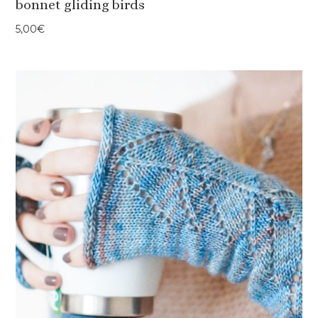
bonnet gliding birds
5,00
€