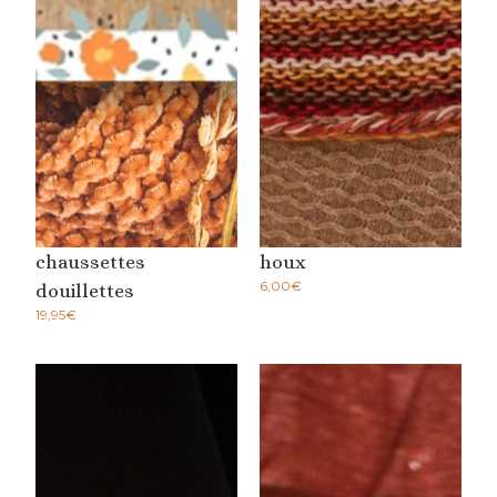
chaussettes
houx
6,00
€
douillettes
19,95
€