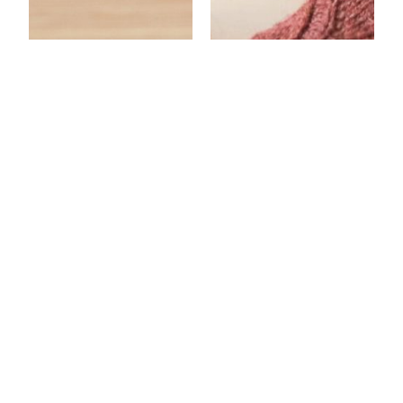
cathédrales
dried flowers
6,00
€
6,00
€