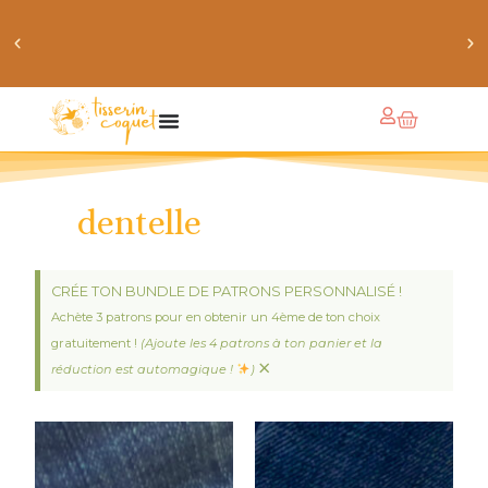
obtiens 20% de réduction sur ton prochain achat de
patrons
dentelle
CRÉE TON BUNDLE DE PATRONS PERSONNALISÉ !
Achète 3 patrons pour en obtenir un 4ème de ton choix
gratuitement !
(Ajoute les 4 patrons à ton panier et la
×
réduction est automagique !
)