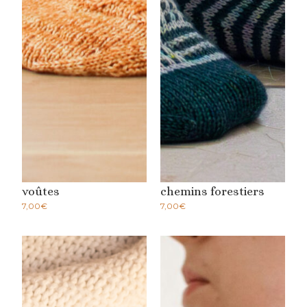
voûtes
chemins forestiers
7,00
€
7,00
€