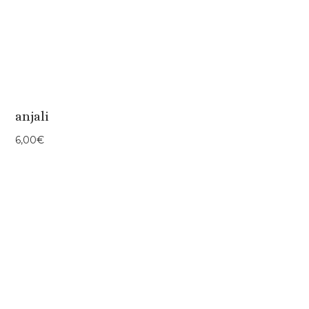
anjali
6,00
€