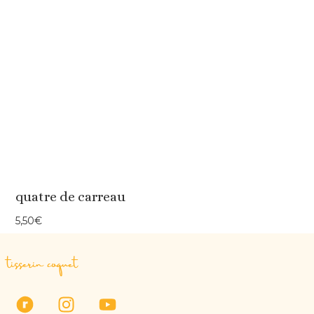
quatre de carreau
5,50
€
tisserin coquet