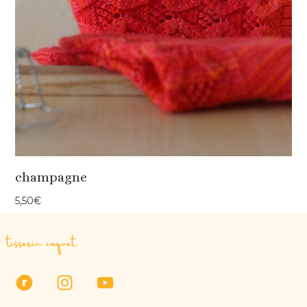
champagne
5,50
€
tisserin coquet