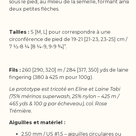
sous le pied, au milieu de la semelle, formant ainsi
deux petites flèches.
Tailles :
S [M, L] pour correspondre à une
circonférence de pied de 19-21 [21-23, 23-25] cm /
7 ½-8 ¼ [8 ¼-9, 9-9 ¾]”.
Fils :
260 [290, 320] m / 284 [317, 350] yds de laine
fingering (380 à 425 m pour 100g).
Le prototype est tricoté en Eline et Laine Tabi
(75% mérinos superwash, 25% nylon – 425 m /
465 yds & 100 g par écheveau), col. Rose
Trémière.
Aiguilles et matériel :
2.50 mm / US #1.5 – aiguilles circulaires ou