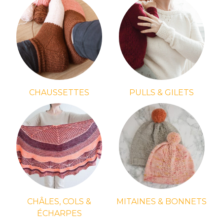
CHAUSSETTES
PULLS & GILETS
CHÂLES, COLS &
MITAINES & BONNETS
ÉCHARPES