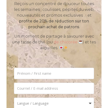
Reçois un concentré de douceur toutes
les semaines : coulisses, pépites du web,
nouveautés et promos exclusives … et
profite de 20% de réduction sur ton
prochain achat de patrons
.
Un moment de partage à savourer avec
une tasse de thé (ou
de chicorée
) et tes
aiguilles.