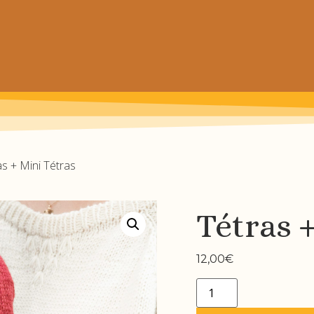
 prochain achat de patrons
as + Mini Tétras
Tétras 
12,00
€