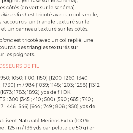
u poignet (en rose sur le schéma),
s côtés (en vert sur le schéma).
aille enfant
est tricoté avec un col simple,
raccourcis, un triangle texturé sur le
 et un panneau texturé sur les côtés.
 blanc
est tricoté avec un col replié, une
ourcis, des triangles texturés sur
ur les poignets.
SSEURS DE FIL
50; 1050; 1100; 1150) [1200; 1260; 1340;
; 1730) m / 984 (1039; 1148; 1203; 1258) [1312;
 (1673; 1783; 1892) yds de fil DK.
: 300 (345 ; 410 ; 500) [590 ; 685 ; 740 ;
 ; 446 ; 546) [644 ; 749 ; 808 ; 950] yds de
tilisent Naturafil Merinos Extra (100 %
ne ; 125 m / 136 yds par pelote de 50 g) en