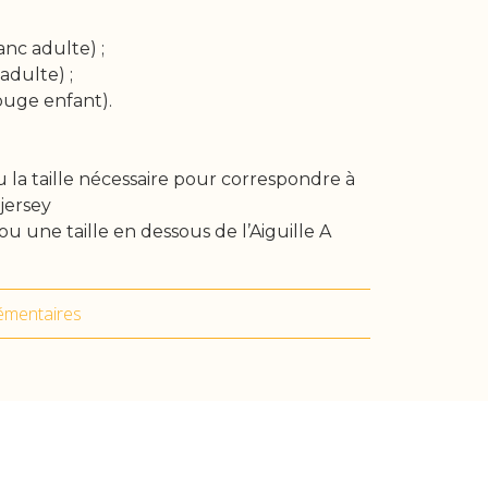
anc adulte) ;
adulte) ;
ouge enfant).
 la taille nécessaire pour correspondre à
 jersey
ou une taille en dessous de l’Aiguille A
émentaires