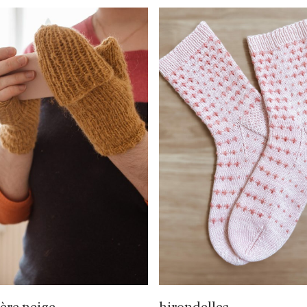
ère neige
hirondelles