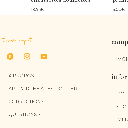
19,95
€
6,00
€
tisserin coquet
compt
MON
info
A PROPOS
APPLY TO BE A TEST KNITTER
POL
CORRECTIONS
CON
QUESTIONS ?
MEN