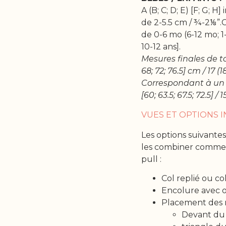
A (B; C; D; E) [F; G; H
de 2-5.5 cm / ¾-2⅛”
de 0-6 mo (6-12 mo; 1-
10-12 ans].
Mesures finales de tou
68; 72; 76.5] cm / 17 
Correspondant à un to
[60; 63.5; 67.5; 72.5] 
VUES ET OPTIONS 
Les options suivante
les combiner comme 
pull :
Col replié ou co
Encolure avec o
Placement des m
Devant du 