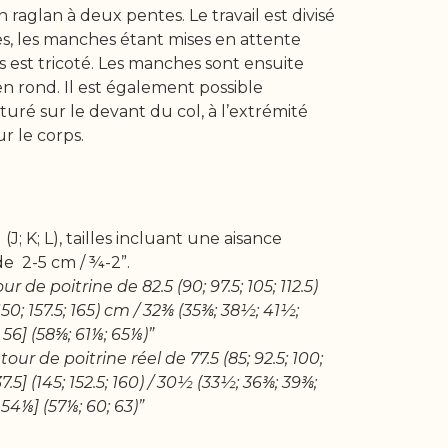
raglan à deux pentes. Le travail est divisé
es, les manches étant mises en attente
 est tricoté. Les manches sont ensuite
 en rond. Il est également possible
xturé sur le devant du col, à l’extrémité
r le corps.
 I] (J; K; L), tailles incluant une aisance
 de 2-5 cm / ¾-2”.
r de poitrine de 82.5 (90; 97.5; 105; 112.5)
 (150; 157.5; 165) cm / 32⅜ (35⅜; 38½; 41½;
56] (58⅝; 61⅛; 65⅛)”
ur de poitrine réel de 77.5 (85; 92.5; 100;
 137.5] (145; 152.5; 160) / 30½ (33½; 36⅜; 39⅜;
54⅛] (57⅛; 60; 63)”