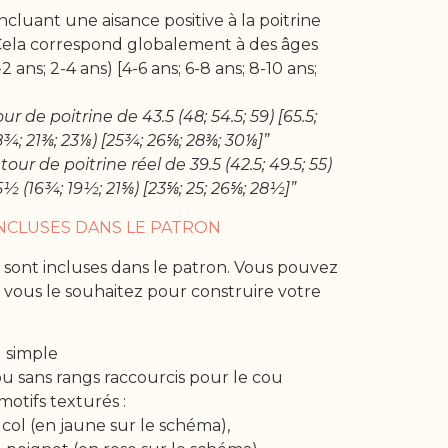
] incluant une aisance positive à la poitrine
.Cela correspond globalement à des âges
2 ans; 2-4 ans) [4-6 ans; 6-8 ans; 8-10 ans;
r de poitrine de 43.5 (48; 54.5; 59) [65.5;
(18¾; 21⅜; 23⅛) [25¾; 26⅝; 28⅜; 30⅛]”
ur de poitrine réel de 39.5 (42.5; 49.5; 55)
/ 15½ (16¾; 19½; 21⅝) [23⅝; 25; 26⅝; 28½]”
INCLUSES DANS LE PATRON
s sont incluses dans le patron. Vous pouvez
vous le souhaitez pour construire votre
l simple
u sans rangs raccourcis pour le cou
otifs texturés :
col (en jaune sur le schéma),