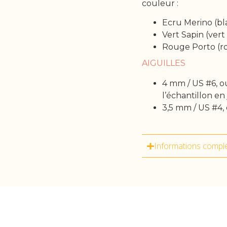
couleur :
Ecru Merino (bl
Vert Sapin (vert 
Rouge Porto (r
AIGUILLES
4 mm / US #6, ou
l’échantillon en
3,5 mm / US #4, 
Informations compl