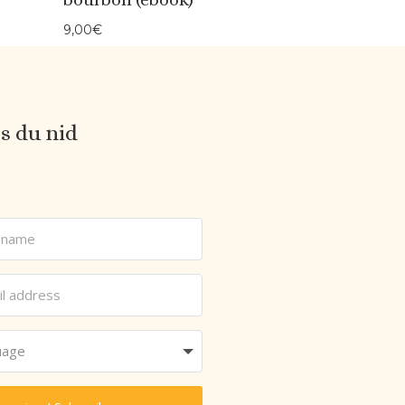
9,00
€
es du nid