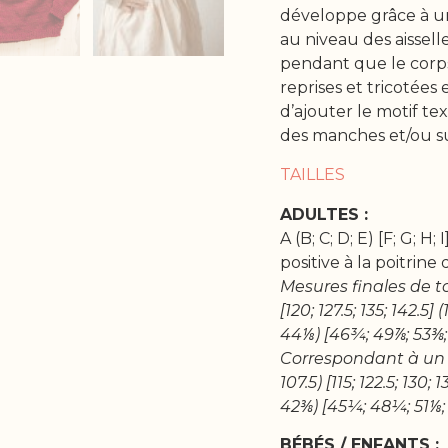
développe grâce à un 
au niveau des aissell
pendant que le corps
reprises et tricotées
d’ajouter le motif te
des manches et/ou su
TAILLES
ADULTES :
A (B; C; D; E) [F; G; H;
positive à la poitrine
Mesures finales de tou
[120; 127.5; 135; 142.5]
44⅛) [46¾; 49⅞; 53⅜; 
Correspondant à un to
107.5) [115; 122.5; 130;
42⅜) [45¼; 48¼; 51⅛; 
BÉBÉS / ENFANTS :