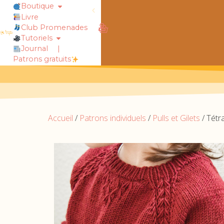
Boutique
Livre
Club Promenades
obtiens 20% de réduction sur ton
Tutoriels
Journal
|
Patrons gratuits
Accueil
/
Patrons individuels
/
Pulls et Gilets
/ Tétr