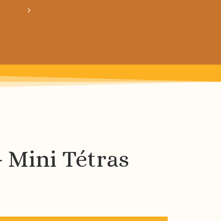
crée ton bundle de patron personnalisé : pour 3
+ Mini Tétras