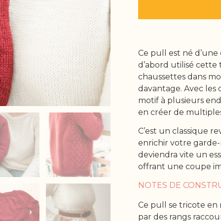
Ce pull est né d’une 
d’abord utilisé cett
chaussettes dans mon 
davantage. Avec les 
motif à plusieurs end
en créer de multiples
C’est un classique r
enrichir votre garde-
deviendra vite un es
offrant une coupe i
NOTES DE CONSTR
Ce pull se tricote e
par des rangs raccour