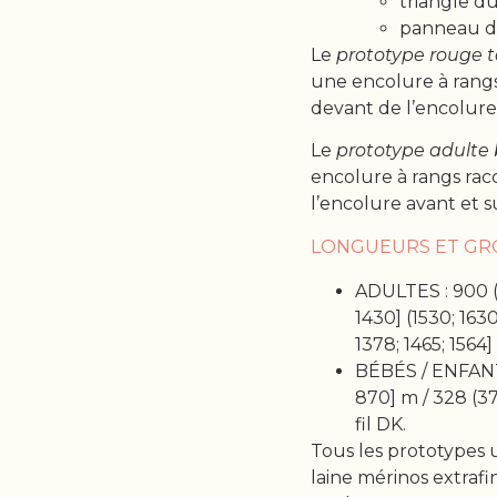
triangle d
panneau de
Le
prototype rouge t
une encolure à rangs 
devant de l’encolure
Le
prototype adulte
encolure à rangs racc
l’encolure avant et s
LONGUEURS ET GRO
ADULTES : 900 (9
1430] (1530; 1630
1378; 1465; 1564]
BÉBÉS / ENFANTS 
870] m / 328 (377
fil DK.
Tous les prototypes u
laine mérinos extrafi