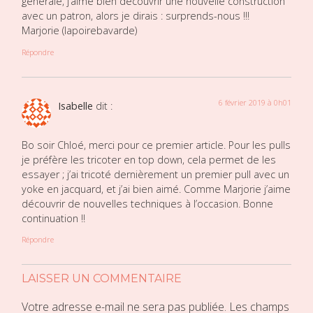
générale, j’aime bien découvrir une nouvelle construction
avec un patron, alors je dirais : surprends-nous !!!
Marjorie (lapoirebavarde)
Répondre
6 février 2019 à 0h01
Isabelle
dit :
Bo soir Chloé, merci pour ce premier article. Pour les pulls
je préfère les tricoter en top down, cela permet de les
essayer ; j’ai tricoté dernièrement un premier pull avec un
yoke en jacquard, et j’ai bien aimé. Comme Marjorie j’aime
découvrir de nouvelles techniques à l’occasion. Bonne
continuation !!
Répondre
LAISSER UN COMMENTAIRE
Votre adresse e-mail ne sera pas publiée.
Les champs