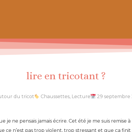
 prochain achat de patrons
lire en tricotant ?
tour du tricot
Chaussettes
,
Lecture
29 septembre
que je ne pensais jamais écrire. Cet été je me suis remise à 
e ce n’est pas trop violent, trop stressant et que ça finit