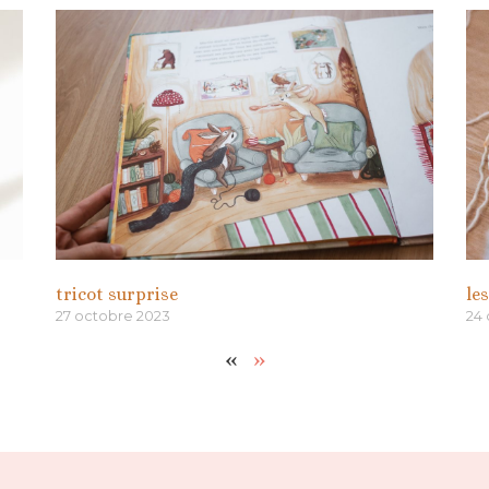
tricot surprise
le
27 octobre 2023
24
«
»