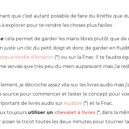
nant que c’est autant possible de faire du Knitflix que du T
s à explorer pour te rendre les choses plus faciles :
se
cela permet de garder les mains libres plutôt que de 
juste un clic du petit doigt et donc de garder en fluidi
tique Kindle d’Amazon
(*) ou sur la Fnac. Il te faudra 
 me servais que très peu du mien auparavant mais j’ai re
ement, je décroche assez vite sur les livres audio mais j’
source pour commencer et tester le concept pour voir s’
portant de livres audio sur
Audible
(*) et la Fnac.
peux toujours
utiliser un
chevalet à livres
(*, dans la mê
oir poser le tricot toutes les deux minutes pour tourner 