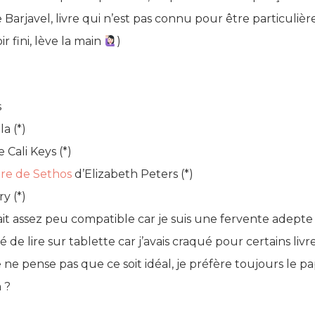
Barjavel, livre qui n’est pas connu pour être particulière
r fini, lève la main
)
s
a (*)
 Cali Keys (*)
re de Sethos
d’Elizabeth Peters (*)
y (*)
tait assez peu compatible car je suis une fervente adepte 
ayé de lire sur tablette car j’avais craqué pour certains liv
e pense pas que ce soit idéal, je préfère toujours le papier
n ?