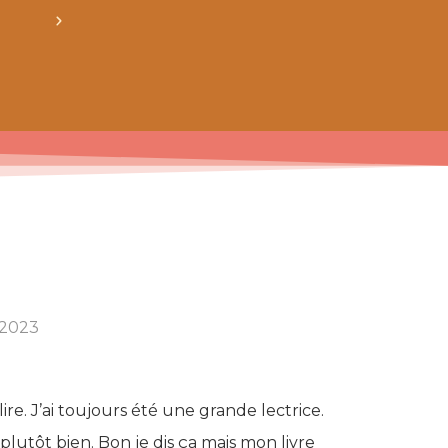
crée ton bundle de patron personnalisé : pour 3
 2023
lire. J’ai toujours été une grande lectrice.
 plutôt bien. Bon je dis ça mais mon livre