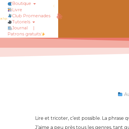
Boutique
Livre
obtiens 20% de réduction sur ton
Club Promenades
Tutoriels
Journal
|
Patrons gratuits
Au
Lire et tricoter, c’est possible. La phrase 
J’aime a peu près tous les genres, tant qu