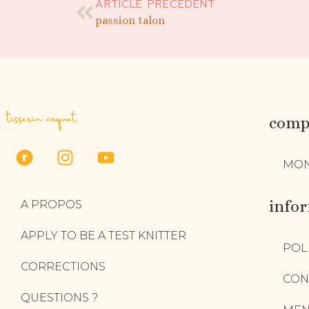
ARTICLE PRÉCÉDENT
passion talon
tisserin coquet
compt
MON
info
A PROPOS
APPLY TO BE A TEST KNITTER
POL
CORRECTIONS
CON
QUESTIONS ?