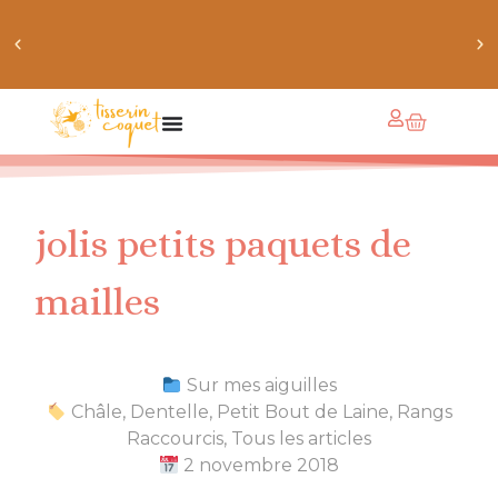
chaussettes douillettes :: le livre de chaussettes pour
petits et grands
jolis petits paquets de
mailles
Sur mes aiguilles
Châle
,
Dentelle
,
Petit Bout de Laine
,
Rangs
Raccourcis
,
Tous les articles
2 novembre 2018