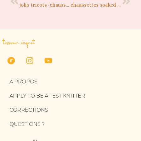
jolis tricots {chaussettes unies}
chaussettes soaked to the skin, patron gratuit
tisserin coquet
A PROPOS
APPLY TO BE A TEST KNITTER
CORRECTIONS
QUESTIONS ?