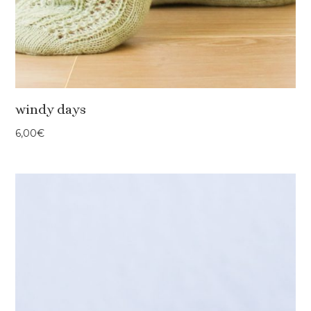
windy days
6,00
€