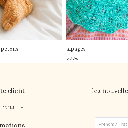
s petons
alpages
6,00
€
e client
les nouvell
 COMPTE
rmations