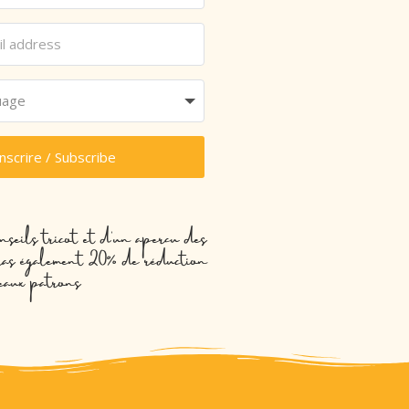
inscrire / Subscribe
nseils tricot et d’un aperçu des
evras également 20% de réduction
eaux patrons