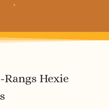
crée ton bundle de patron personnalisé : pour 3
-Rangs Hexie
s