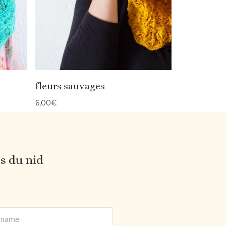
fleurs sauvages
6,00
€
es du nid