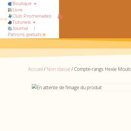
Boutique
Livre
obtiens 20% de réduction sur ton
Club Promenades
Tutoriels
Journal
|
Patrons gratuits
Accueil
/
Non classé
/ Compte-rangs Hexie Mout