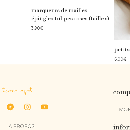
marqueurs de mailles
épingles tulipes roses (taille s)
3,90
€
petit
6,00
€
tisserin coquet
compt
MON
info
A PROPOS