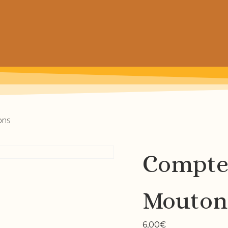
 prochain achat de patrons
ons
Compte
Mouton
6,00
€