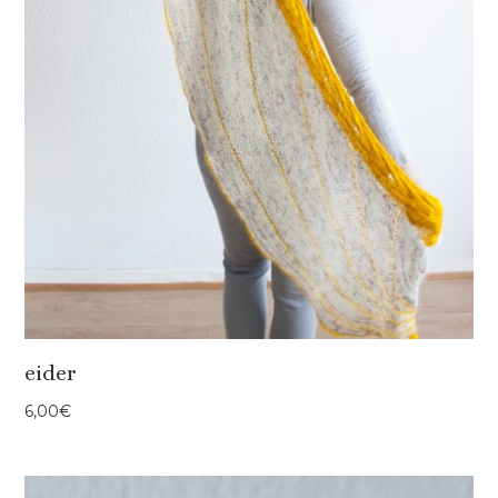
eider
6,00
€