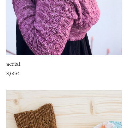
aerial
8,00
€