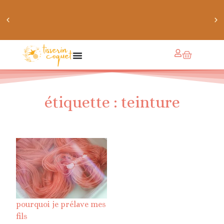
chaussettes douillettes :: le livre de chaussettes pour
petits et grands
étiquette : teinture
pourquoi je prélave mes
fils