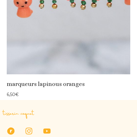
marqueurs lapinous oranges
6,50
€
tisserin coquet