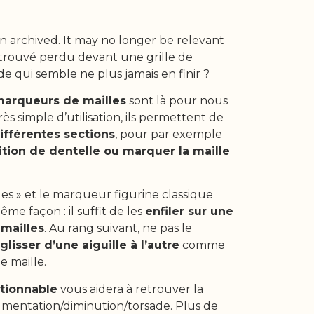
n archived. It may no longer be relevant
retrouvé perdu devant une grille de
e qui semble ne plus jamais en finir ?
arqueurs de mailles
sont là pour nous
Très simple d’utilisation, ils permettent de
différentes sections
, pour par exemple
ition de dentelle ou marquer la maille
.
es » et le marqueur figurine classique
me façon : il suffit de les
enfiler sur une
 mailles
. Au rang suivant, ne pas le
glisser d’une aiguille à l’autre
comme
e maille.
tionnable
vous aidera à retrouver la
gmentation/diminution/torsade. Plus de