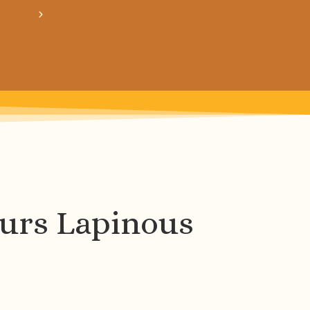
crée ton bundle de patron personnalisé : pour 3
urs Lapinous