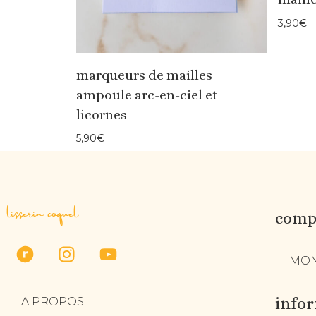
3,90
€
marqueurs de mailles
ampoule arc-en-ciel et
licornes
5,90
€
tisserin coquet
compt
MON
info
A PROPOS