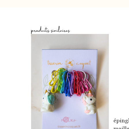
produits similaires
éping
maille