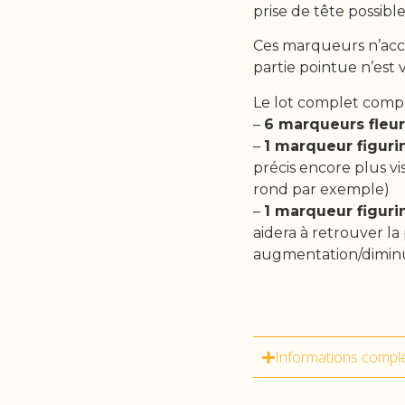
prise de tête possi
Ces marqueurs n’acc
partie pointue n’est v
Le lot complet comp
–
6 marqueurs fleu
–
1 marqueur figur
précis encore plus v
rond par exemple)
–
1 marqueur figuri
aidera à retrouver la
augmentation/diminu
Informations compl