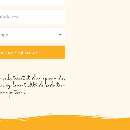
inscrire / Subscribe
nseils tricot et d’un aperçu des
evras également 20% de réduction
eaux patrons