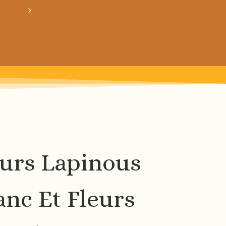
crée ton bundle de patron personnalisé : pour 3
urs Lapinous
anc Et Fleurs