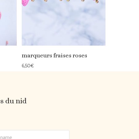
marqueurs fraises roses
6,50
€
es du nid