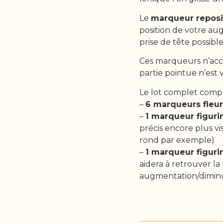
Le
marqueur reposi
position de votre au
prise de tête possi
Ces marqueurs n’acc
partie pointue n’est v
Le lot complet comp
–
6 marqueurs fleu
–
1 marqueur figur
précis encore plus v
rond par exemple)
–
1 marqueur figuri
aidera à retrouver la
augmentation/diminu