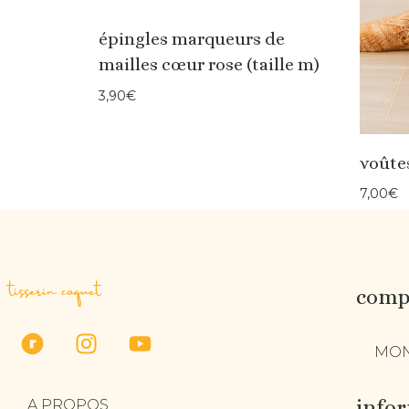
épingles marqueurs de
mailles cœur rose (taille m)
3,90
€
voûte
7,00
€
tisserin coquet
compt
MON
info
A PROPOS