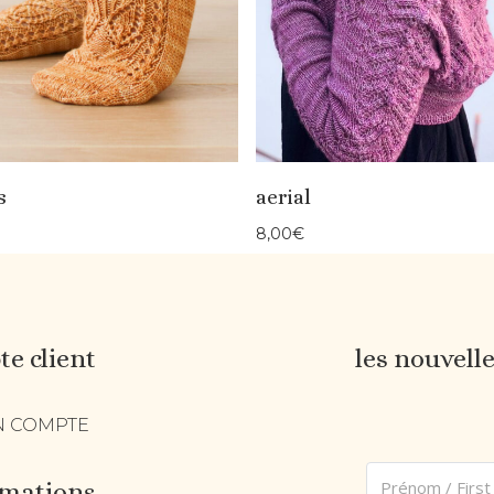
s
aerial
8,00
€
e client
les nouvell
 COMPTE
rmations