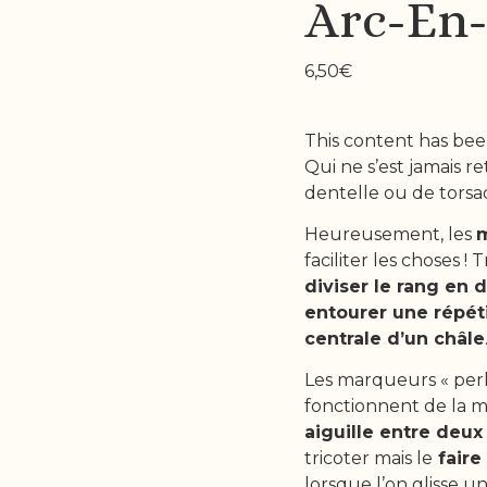
Arc-En-
6,50
€
This content has bee
Qui ne s’est jamais 
dentelle ou de torsad
Heureusement, les
m
faciliter les choses ! 
diviser le rang en 
entourer une répét
centrale d’un châle
Les marqueurs « perl
fonctionnent de la mê
aiguille entre deux
tricoter mais le
faire 
lorsque l’on glisse un