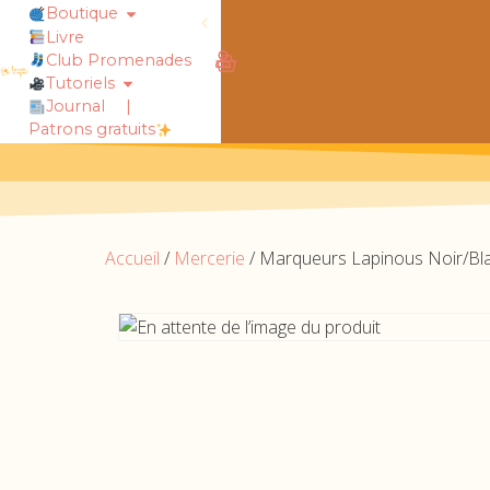
Boutique
Livre
obtiens 20% de réduction sur ton
Club Promenades
Tutoriels
Journal
|
Patrons gratuits
Accueil
/
Mercerie
/ Marqueurs Lapinous Noir/Blan