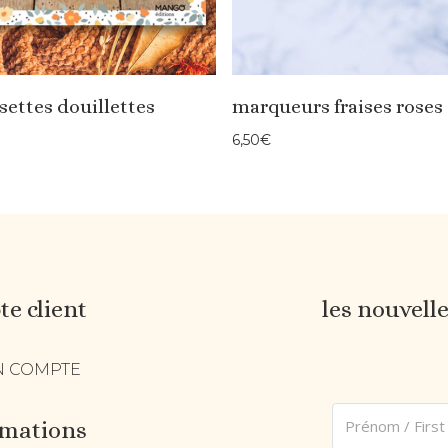
settes douillettes
marqueurs fraises roses
6,50
€
e client
les nouvell
 COMPTE
rmations