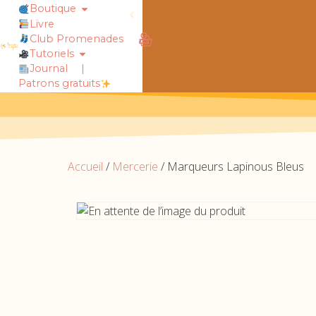
Boutique
Livre
obtiens 20% de réduction sur ton
Club Promenades
Tutoriels
Journal
|
Patrons gratuits
Accueil
/
Mercerie
/ Marqueurs Lapinous Bleus