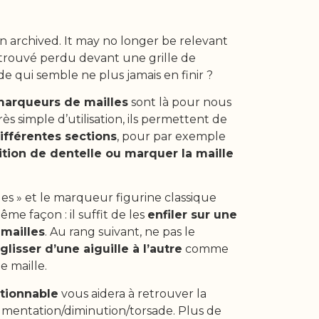
n archived. It may no longer be relevant
retrouvé perdu devant une grille de
e qui semble ne plus jamais en finir ?
arqueurs de mailles
sont là pour nous
Très simple d’utilisation, ils permettent de
différentes sections
, pour par exemple
ition de dentelle ou marquer la maille
.
es » et le marqueur figurine classique
me façon : il suffit de les
enfiler sur une
 mailles
. Au rang suivant, ne pas le
glisser d’une aiguille à l’autre
comme
e maille.
tionnable
vous aidera à retrouver la
gmentation/diminution/torsade. Plus de