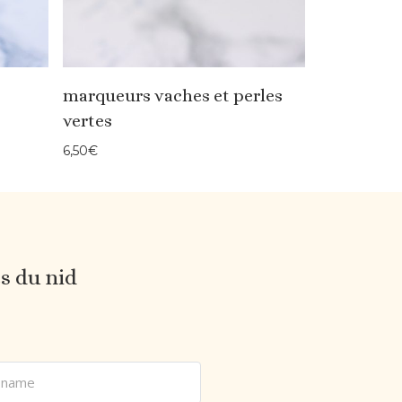
marqueurs vaches et perles
vertes
6,50
€
es du nid