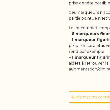
prise de tête possi
Ces marqueurs n’acc
partie pointue n’est v
Le lot complet comp
–
6 marqueurs fleu
–
1 marqueur figur
précis encore plus v
rond par exemple)
–
1 marqueur figuri
aidera à retrouver la
augmentation/diminu
Informations compl