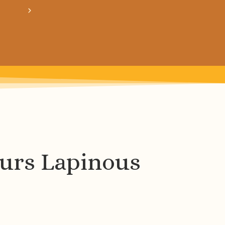
crée ton bundle de patron personnalisé : pour 3
urs Lapinous