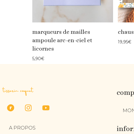
marqueurs de mailles
chaus
ampoule arc-en-ciel et
19,95
€
licornes
5,90
€
tisserin coquet
compt
MON
info
A PROPOS