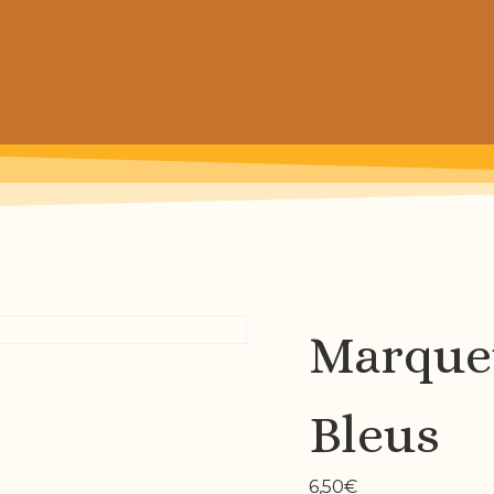
 prochain achat de patrons
Marque
Bleus
6,50
€