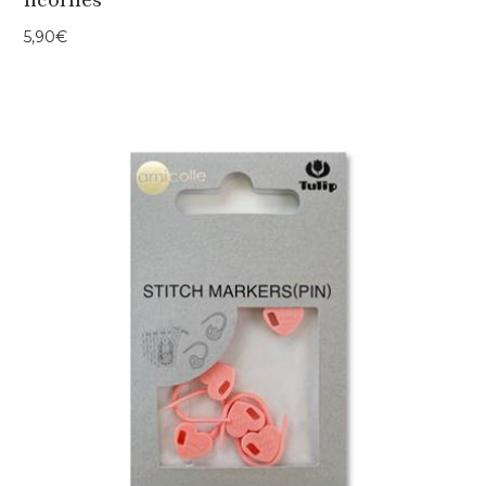
5,90
€