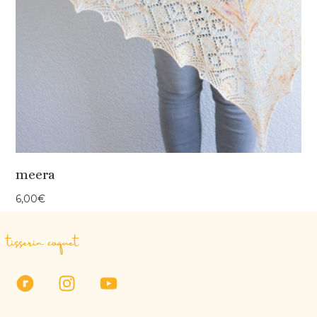
meera
6,00
€
tisserin coquet