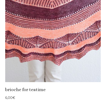
brioche for teatime
6,00
€