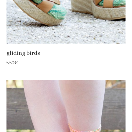
gliding birds
5,50
€