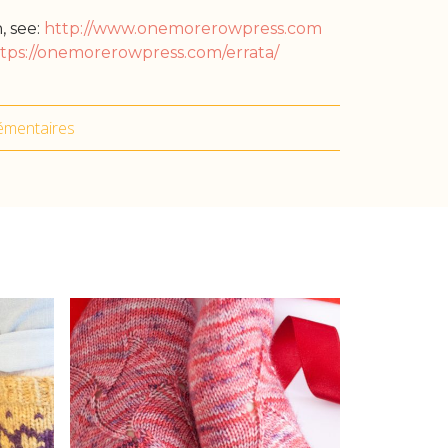
, see:
http://www.onemorerowpress.com
tps://onemorerowpress.com/errata/
émentaires