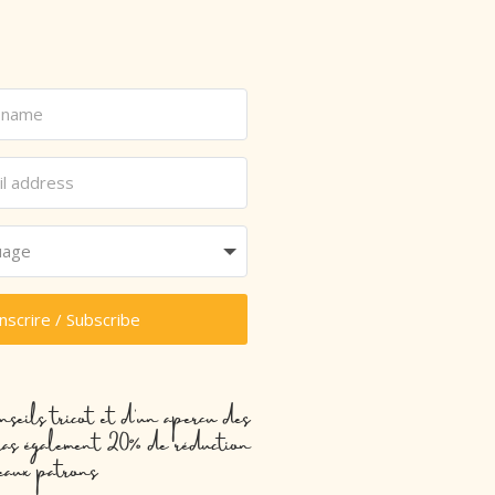
inscrire / Subscribe
nseils tricot et d’un aperçu des
evras également 20% de réduction
eaux patrons