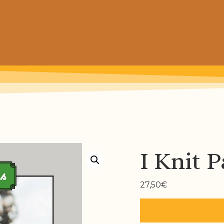
 prochain achat de patrons
I Knit P
27,50
€