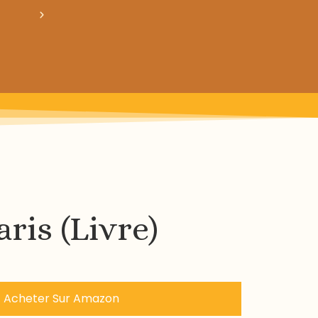
crée ton bundle de patron personnalisé : pour 3
aris (Livre)
Acheter Sur Amazon