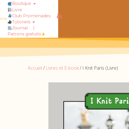
Boutique
Livre
Club Promenades
obtiens 20% de réduction sur ton
Tutoriels
Journal
|
Patrons gratuits
Accueil
/
Livres et E-book
/ I Knit Paris (Livre)