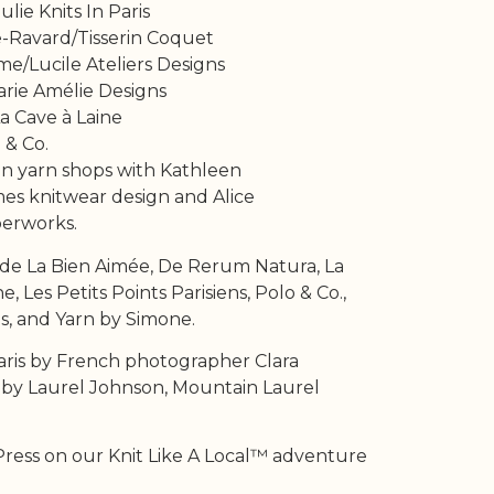
lie Knits In Paris
-Ravard/Tisserin Coquet
e/Lucile Ateliers Designs
rie Amélie Designs
a Cave à Laine
 & Co.
sian yarn shops with Kathleen
s knitwear design and Alice
berworks.
ude La Bien Aimée, De Rerum Natura, La
e, Les Petits Points Parisiens, Polo & Co.,
nes, and Yarn by Simone.
Paris by French photographer Clara
ns by Laurel Johnson, Mountain Laurel
ress on our Knit Like A Local™ adventure