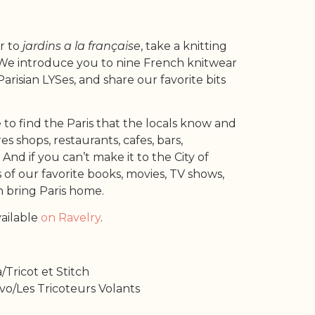
r to
jardins a la française
, take a knitting
 We introduce you to nine French knitwear
 Parisian LYSes, and share our favorite bits
o find the Paris that the locals know and
es shops, restaurants, cafes, bars,
nd if you can’t make it to the City of
s of our favorite books, movies, TV shows,
n bring Paris home.
vailable
on Ravelry
.
/Tricot et Stitch
vo/Les Tricoteurs Volants