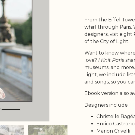
From the Eiffel Towe
whirl through Paris.
designers, visit eight
of the City of Light.
Want to know where t
love?
I Knit Paris
shar
museums, and more. A
Light, we include list
and songs, so you ca
Ebook version also a
Designers include
Christelle Bagéa
Enrico Castrono
Marion Crivelli