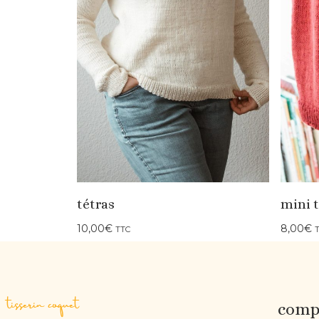
tétras
mini t
10,00
€
8,00
€
TTC
tisserin coquet
compt