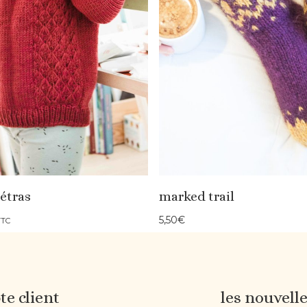
étras
marked trail
5,50
€
TTC
e client
les nouvell