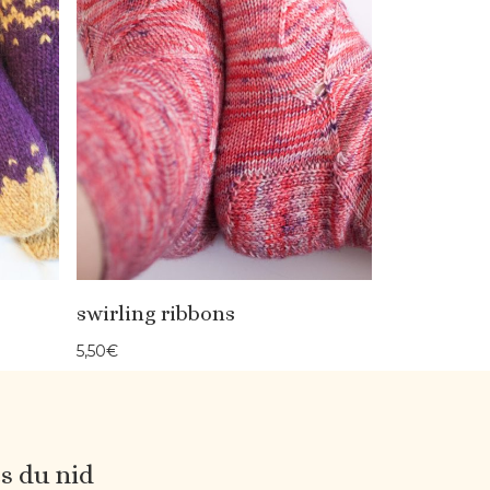
swirling ribbons
5,50
€
es du nid