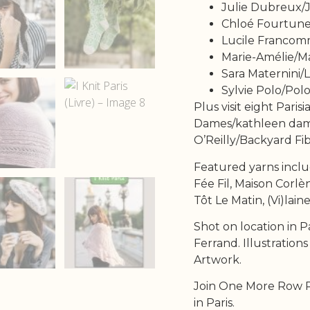
Julie Dubreux/Ju
Chloé Fourtune
Lucile Francomm
Marie-Amélie/Ma
Sara Maternini/L
Sylvie Polo/Polo
Plus visit eight Pari
Dames/kathleen dame
O’Reilly/Backyard Fi
Featured yarns incl
Fée Fil, Maison Corlèn
Tôt Le Matin, (Vi)lai
Shot on location in 
Ferrand. Illustratio
Artwork.
Join One More Row P
in Paris.