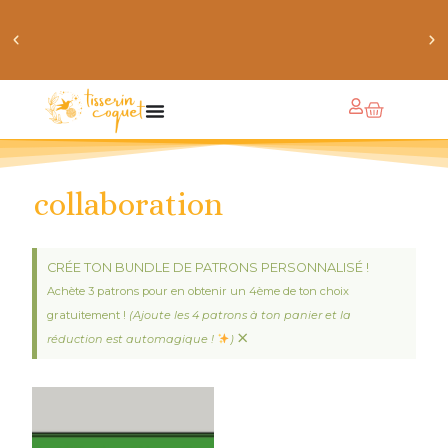
chaussettes douillettes :: le livre de chaussettes pour
petits et grands
collaboration
CRÉE TON BUNDLE DE PATRONS PERSONNALISÉ !
Achète 3 patrons pour en obtenir un 4ème de ton choix
gratuitement !
(Ajoute les 4 patrons à ton panier et la
×
réduction est automagique !
)