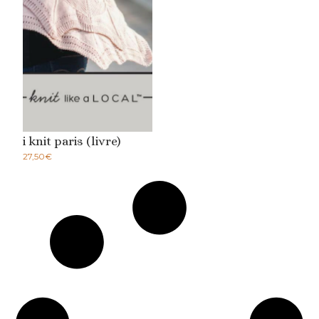
i knit paris (livre)
27,50
€