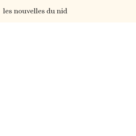
les nouvelles du nid
M'inscrire / Subscribe
ps: en plus de conseils tricot et d’un aperçu des coulisses,
tu recevras également 20% de réduction sur tous mes
nouveaux patrons