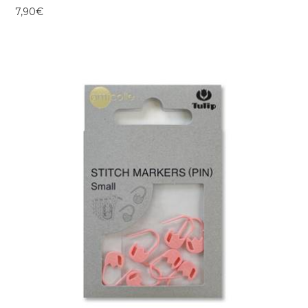
7,90
€