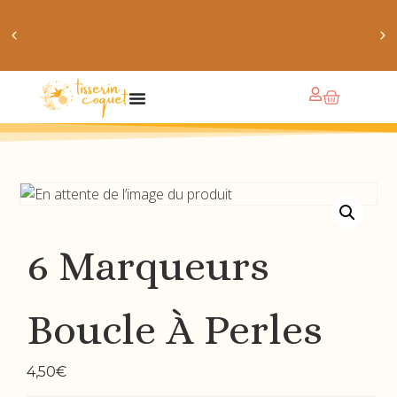
obtiens 20% de réduction sur ton prochain achat de
patrons
6 Marqueurs
Boucle À Perles
4,50
€