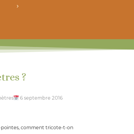
crée ton bundle de patron personnalisé : pour 3
tres ?
mètres
6 septembre 2016
ble-pointes, comment tricote-t-on