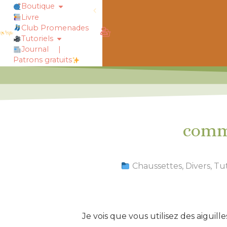
Boutique
Livre
obtiens 20% de réduction sur ton
Club Promenades
Tutoriels
Journal
|
Patrons gratuits
comme
Chaussettes
,
Divers
,
Tut
Je vois que vous utilisez des aiguill