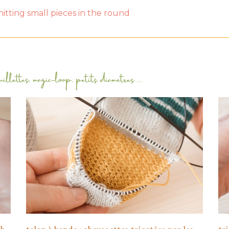
uillettes
,
magic-loop
,
petits diamètres
...