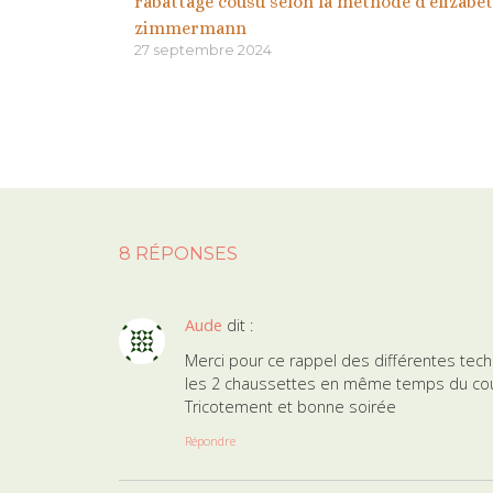
rabattage cousu selon la méthode d’elizabe
zimmermann
27 septembre 2024
8 RÉPONSES
Aude
dit :
Merci pour ce rappel des différentes techni
les 2 chaussettes en même temps du coup
Tricotement et bonne soirée
Répondre