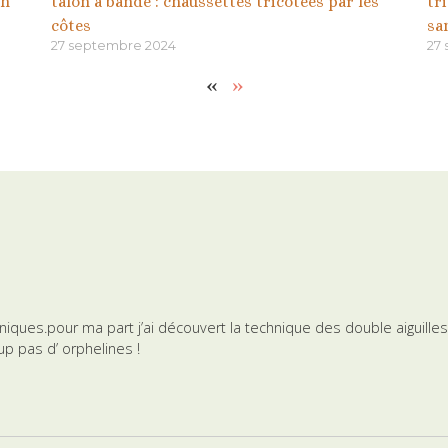
th
talon à bande : chaussettes tricotées par les
tr
côtes
sa
27 septembre 2024
27
«
»
ques.pour ma part j’ai découvert la technique des double aiguilles cir
 pas d’ orphelines !