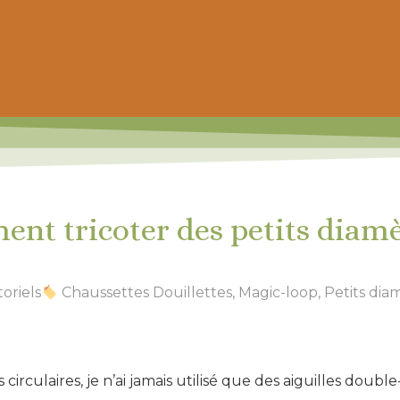
 prochain achat de patrons
nt tricoter des petits diamè
oriels
Chaussettes Douillettes
,
Magic-loop
,
Petits dia
es circulaires, je n’ai jamais utilisé que des aiguilles dou