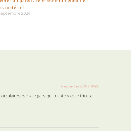
icoter un patch : repriser simplement et
ns matériel
 septembre 2024
6 septembre 2016 à 18h50
culaires par « le gars qui tricote » et je tricote