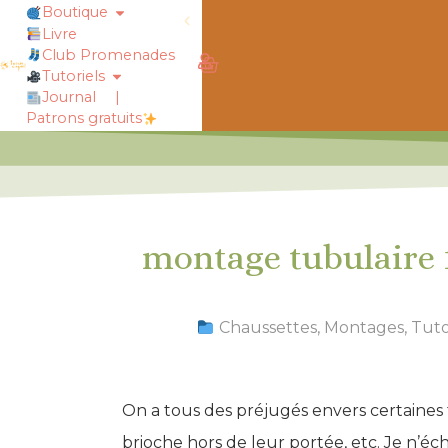
Boutique
Livre
Club Promenades
obtiens 20% de réduction sur ton
Tutoriels
Journal
|
Patrons gratuits
montage tubulaire 1
Chaussettes
,
Montages
,
Tuto
On a tous des préjugés envers certaines 
brioche hors de leur portée, etc. Je n’éc