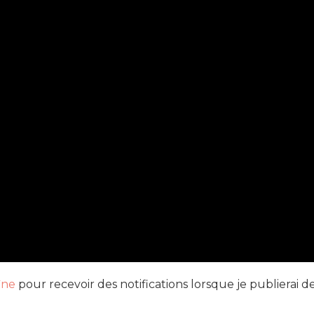
îne
pour recevoir des notifications lorsque je publierai d