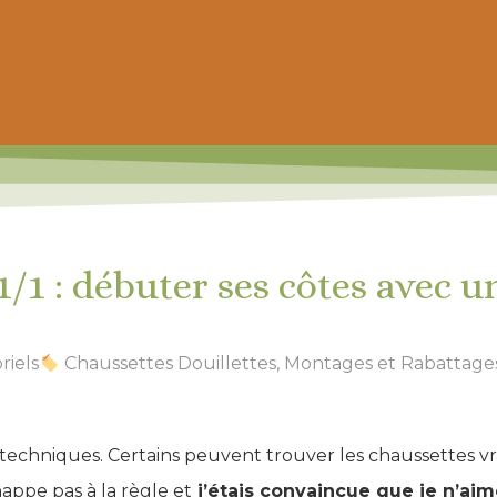
 prochain achat de patrons
/1 : débuter ses côtes avec u
riels
Chaussettes Douillettes
,
Montages et Rabattage
techniques. Certains peuvent trouver les chaussettes vr
happe pas à la règle et
j’étais convaincue que je n’aime