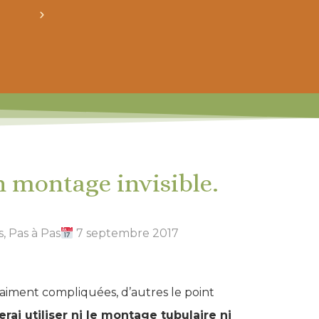
crée ton bundle de patron personnalisé : pour 3
n montage invisible.
s
,
Pas à Pas
7 septembre 2017
aiment compliquées, d’autres le point
rai utiliser ni le montage tubulaire ni