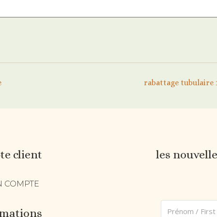
e
rabattage tubulaire
e client
les nouvell
 COMPTE
rmations