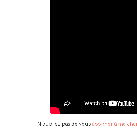
N’oubliez pas de vous
abonner à ma cha