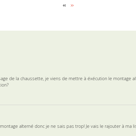
«
»
ssage de la chaussette, je viens de mettre à éxécution le montage al
tion?
le montage alterné donc je ne sais pas trop! Je vais le rajouter à ma 