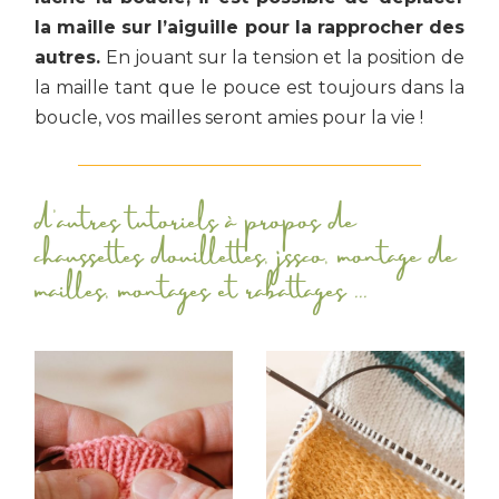
la maille sur l’aiguille pour la rapprocher des
autres.
En jouant sur la tension et la position de
la maille tant que le pouce est toujours dans la
boucle, vos mailles seront amies pour la vie !
d'autres tutoriels à propos de
chaussettes douillettes
,
jssco
,
montage de
mailles
,
montages et rabattages
...