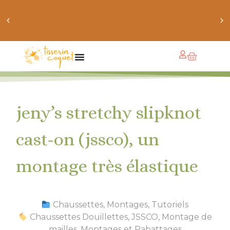
obtiens 20% de réduction sur ton prochain achat de
patrons
jeny’s stretchy slipknot
cast-on (jssco), un
montage très élastique
Chaussettes
,
Montages
,
Tutoriels
Chaussettes Douillettes
,
JSSCO
,
Montage de
mailles
,
Montages et Rabattages