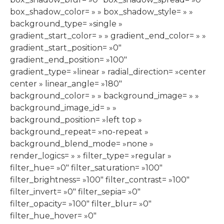
box_shadow_color= » » box_shadow_style= » »
background_type= »single »
gradient_start_color= » » gradient_end_color= » »
gradient_start_position= »0″
gradient_end_position= »100″
gradient_type= »linear » radial_direction= »center
center » linear_angle= »180″
background_color= » » background_image= » »
background_image_id= » »
background_position= »left top »
background_repeat= »no-repeat »
background_blend_mode= »none »
render_logics= » » filter_type= »regular »
filter_hue= »0″ filter_saturation= »100″
filter_brightness= »100″ filter_contrast= »100″
filter_invert= »0″ filter_sepia= »0″
filter_opacity= »100″ filter_blur= »0″
filter_hue_hover= »0″