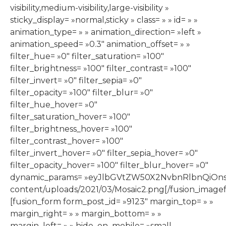
visibility,medium-visibility,large-visibility »
sticky_display= »normal,sticky » class= » » id= » »
animation_type= » » animation_direction= »left »
animation_speed= »0.3″ animation_offset= » »
filter_hue= »0″ filter_saturation= »100″
filter_brightness= »100″ filter_contrast= »100″
filter_invert= »0″ filter_sepia= »0″
filter_opacity= »100″ filter_blur= »0″
filter_hue_hover= »0″
filter_saturation_hover= »100″
filter_brightness_hover= »100″
filter_contrast_hover= »100″
filter_invert_hover= »0″ filter_sepia_hover= »0″
filter_opacity_hover= »100″ filter_blur_hover= »0″
dynamic_params= »eyJlbGVtZW50X2NvbnRlbnQiOnsiZ
content/uploads/2021/03/Mosaic2.png[/fusion_image
[fusion_form form_post_id= »9123″ margin_top= » »
margin_right= » » margin_bottom= » »
margin_left= » » hide_on_mobile= »small-