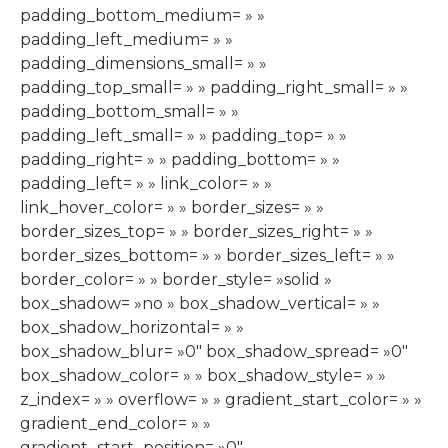
padding_bottom_medium= » »
padding_left_medium= » »
padding_dimensions_small= » »
padding_top_small= » » padding_right_small= » »
padding_bottom_small= » »
padding_left_small= » » padding_top= » »
padding_right= » » padding_bottom= » »
padding_left= » » link_color= » »
link_hover_color= » » border_sizes= » »
border_sizes_top= » » border_sizes_right= » »
border_sizes_bottom= » » border_sizes_left= » »
border_color= » » border_style= »solid »
box_shadow= »no » box_shadow_vertical= » »
box_shadow_horizontal= » »
box_shadow_blur= »0″ box_shadow_spread= »0″
box_shadow_color= » » box_shadow_style= » »
z_index= » » overflow= » » gradient_start_color= » »
gradient_end_color= » »
gradient_start_position= »0″