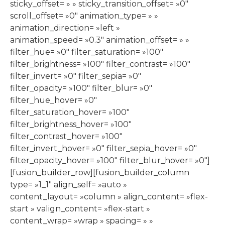
sticky_offset= » » sticky_transition_offset= »0″
scroll_offset= »0″ animation_type= » »
animation_direction= »left »
animation_speed= »0.3″ animation_offset= » »
filter_hue= »0″ filter_saturation= »100″
filter_brightness= »100″ filter_contrast= »100″
filter_invert= »0″ filter_sepia= »0″
filter_opacity= »100″ filter_blur= »0″
filter_hue_hover= »0″
filter_saturation_hover= »100″
filter_brightness_hover= »100″
filter_contrast_hover= »100″
filter_invert_hover= »0″ filter_sepia_hover= »0″
filter_opacity_hover= »100″ filter_blur_hover= »0″]
[fusion_builder_row][fusion_builder_column
type= »1_1″ align_self= »auto »
content_layout= »column » align_content= »flex-
start » valign_content= »flex-start »
content_wrap= »wrap » spacing= » »