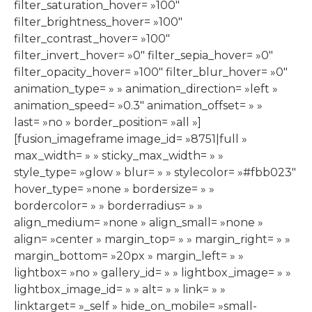
filter_saturation_hover= »100″
filter_brightness_hover= »100″
filter_contrast_hover= »100″
filter_invert_hover= »0″ filter_sepia_hover= »0″
filter_opacity_hover= »100″ filter_blur_hover= »0″
animation_type= » » animation_direction= »left »
animation_speed= »0.3″ animation_offset= » »
last= »no » border_position= »all »]
[fusion_imageframe image_id= »8751|full »
max_width= » » sticky_max_width= » »
style_type= »glow » blur= » » stylecolor= »#fbb023″
hover_type= »none » bordersize= » »
bordercolor= » » borderradius= » »
align_medium= »none » align_small= »none »
align= »center » margin_top= » » margin_right= » »
margin_bottom= »20px » margin_left= » »
lightbox= »no » gallery_id= » » lightbox_image= » »
lightbox_image_id= » » alt= » » link= » »
linktarget= »_self » hide_on_mobile= »small-