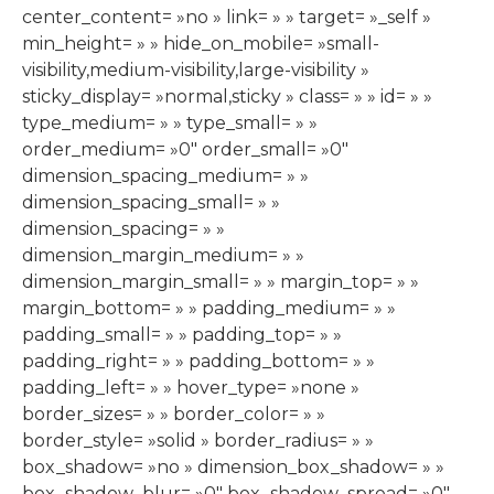
center_content= »no » link= » » target= »_self »
min_height= » » hide_on_mobile= »small-
visibility,medium-visibility,large-visibility »
sticky_display= »normal,sticky » class= » » id= » »
type_medium= » » type_small= » »
order_medium= »0″ order_small= »0″
dimension_spacing_medium= » »
dimension_spacing_small= » »
dimension_spacing= » »
dimension_margin_medium= » »
dimension_margin_small= » » margin_top= » »
margin_bottom= » » padding_medium= » »
padding_small= » » padding_top= » »
padding_right= » » padding_bottom= » »
padding_left= » » hover_type= »none »
border_sizes= » » border_color= » »
border_style= »solid » border_radius= » »
box_shadow= »no » dimension_box_shadow= » »
box_shadow_blur= »0″ box_shadow_spread= »0″