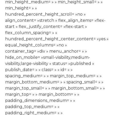
min_height_medium= » » min_height_small= » »
min_height= » »
hundred_percent_height_scroll= »no »
align_content= »stretch » flex_align_items= »flex-
start » flex_justify_content= »flex-start »
flex_column_spacing= » »
hundred_percent_height_center_content= »yes »
equal_height_columns= »no »
container_tag= »div » menu_anchor= » »
hide_on_mobile= »small-visibility,medium-
visibility,large-visibility » status= »published »
publish_date= » » class= » » id= » »
spacing_medium= » » margin_top_medium= » »
margin_bottom_medium= » » spacing_small= » »
margin_top_small= » » margin_bottom_small= » »
margin_top= » » margin_bottom= » »
padding_dimensions_medium= » »
padding_top_medium= » »
padding_right_medium= » »