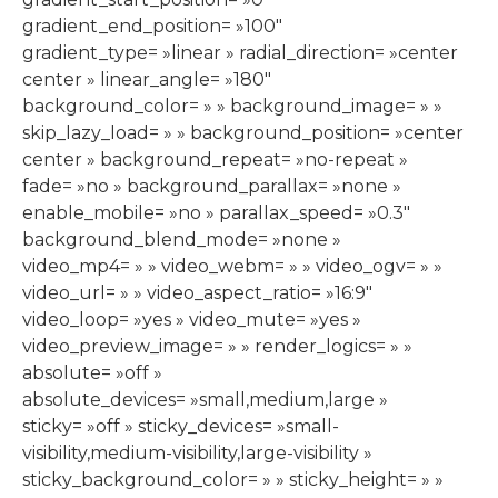
gradient_end_position= »100″
gradient_type= »linear » radial_direction= »center
center » linear_angle= »180″
background_color= » » background_image= » »
skip_lazy_load= » » background_position= »center
center » background_repeat= »no-repeat »
fade= »no » background_parallax= »none »
enable_mobile= »no » parallax_speed= »0.3″
background_blend_mode= »none »
video_mp4= » » video_webm= » » video_ogv= » »
video_url= » » video_aspect_ratio= »16:9″
video_loop= »yes » video_mute= »yes »
video_preview_image= » » render_logics= » »
absolute= »off »
absolute_devices= »small,medium,large »
sticky= »off » sticky_devices= »small-
visibility,medium-visibility,large-visibility »
sticky_background_color= » » sticky_height= » »